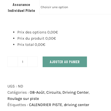
Assurance
Individuel Pilote
Prix des options
0,00
€
Prix du produit
0,00
€
Prix total
0,00
€
AJOUTER AU PANIER
quantité
de
DRIVING
CENTER
UGS :
ND
SAMEDI
Catégories :
08-Août
,
Circuits
,
Driving Center
,
2
Roulage sur piste
AOUT
Étiquettes :
CALENDRIER PISTE
,
driving center
2025