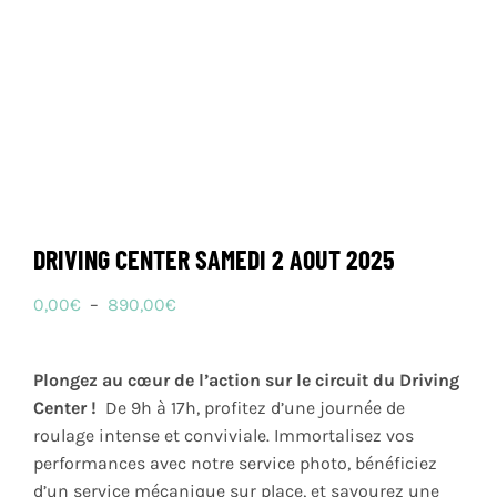
DRIVING CENTER SAMEDI 2 AOUT 2025
Plage
0,00
€
–
890,00
€
de
prix :
Plongez au cœur de l’action sur le circuit du Driving
0,00€
Center !
️ De 9h à 17h, profitez d’une journée de
à
roulage intense et conviviale. Immortalisez vos
890,00€
performances avec notre service photo, bénéficiez
d’un service mécanique sur place, et savourez une