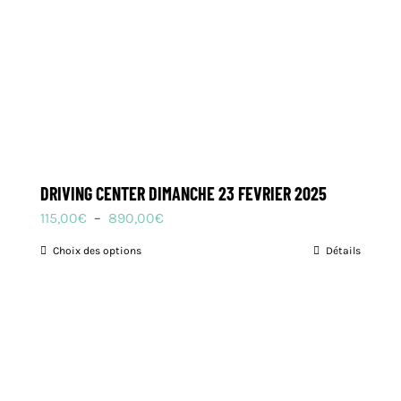
DRIVING CENTER DIMANCHE 23 FEVRIER 2025
Plage
115,00
€
–
890,00
€
de
Choix des options
Ce
Détails
prix :
produit
115,00€
a
à
plusieurs
890,00€
variations.
Les
options