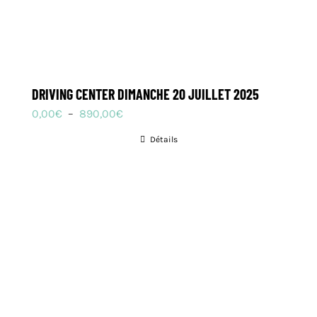
DRIVING CENTER DIMANCHE 20 JUILLET 2025
Plage
0,00
€
–
890,00
€
de
Détails
prix :
0,00€
à
890,00€