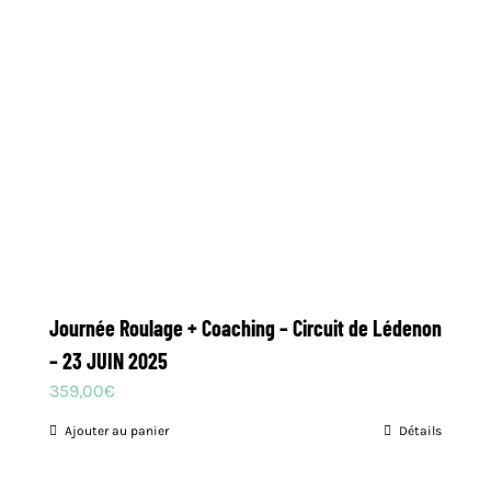
peuvent
être
choisies
sur
la
page
du
produit
Journée Roulage + Coaching – Circuit de Lédenon
– 23 JUIN 2025
359,00
€
Ajouter au panier
Détails