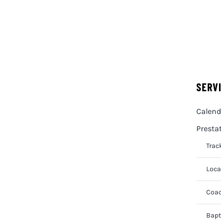
SERV
Calend
Presta
Trac
Loca
Coac
Bapt