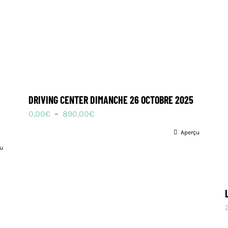
DRIVING CENTER DIMANCHE 26 OCTOBRE 2025
Plage
0,00
€
–
890,00
€
de
Aperçu
prix :
u
0,00€
à
890,00€