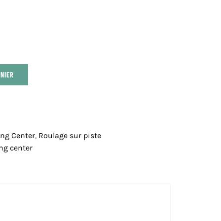
NIER
ing Center
,
Roulage sur piste
ing center