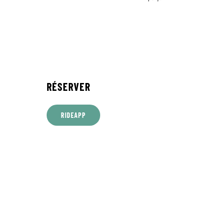
prix :
260,00€
à
1155,00€
RÉSERVER
RIDEAPP