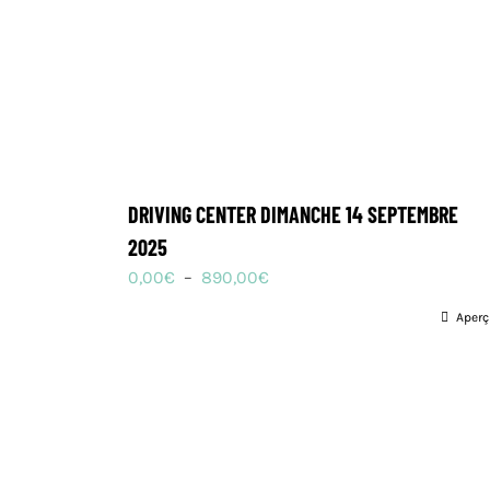
DRIVING CENTER DIMANCHE 14 SEPTEMBRE
2025
Plage
0,00
€
–
890,00
€
de
Aperç
prix :
0,00€
à
890,00€