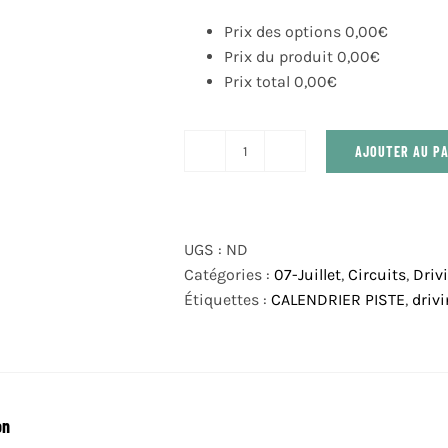
Prix des options
0,00
€
Prix du produit
0,00
€
Prix total
0,00
€
AJOUTER AU PA
quantité
de
DRIVING
CENTER
UGS :
ND
DIMANCHE
Catégories :
07-Juillet
,
Circuits
,
Driv
20
Étiquettes :
CALENDRIER PISTE
,
driv
JUILLET
2025
on