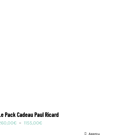
Le Pack Cadeau Paul Ricard
Plage
260,00
€
–
1155,00
€
de
Aperçu