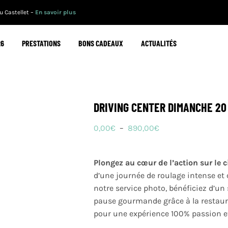
 Castellet –
En savoir plus
26
PRESTATIONS
BONS CADEAUX
ACTUALITÉS
DRIVING CENTER DIMANCHE 20
Plage
0,00
€
–
890,00
€
de
prix :
Plongez au cœur de l’action sur le c
0,00€
d’une journée de roulage intense et
à
notre service photo, bénéficiez d’un
890,00€
pause gourmande grâce à la restaura
pour une expérience 100% passion e