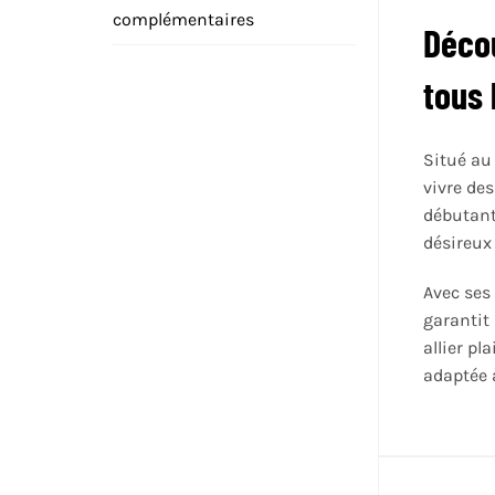
complémentaires
Décou
tous 
Situé au
vivre des
débutants
désireux 
Avec ses
garantit
allier pl
adaptée 