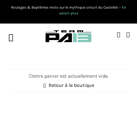
Passer
Roulages & Baptêmes moto sur le mythique circuit du Castellet –
En
au
savoir plus
contenu
Toggle
Navigation
RESERVER
🗓️ CALENDRIER 2026
Votre panier est actuellement vide.
Retour à la boutique
PRESTATIONS
BONS CADEAUX
ACTUALITES