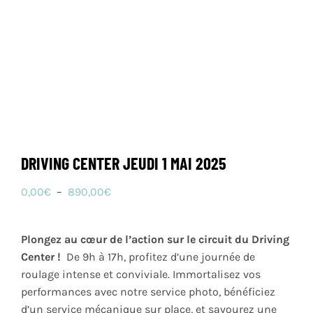
DRIVING CENTER JEUDI 1 MAI 2025
Plage
0,00
€
–
890,00
€
de
prix :
Plongez au cœur de l’action sur le circuit du Driving
0,00€
Center !
️ De 9h à 17h, profitez d’une journée de
à
roulage intense et conviviale. Immortalisez vos
890,00€
performances avec notre service photo, bénéficiez
d’un service mécanique sur place, et savourez une