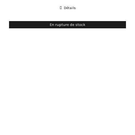
de
Détails
prix :
0,00€
En rupture de stock
à
890,00€