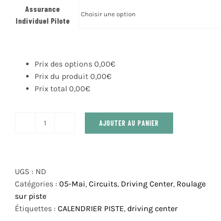
Assurance
Individuel Pilote
Prix des options
0,00
€
Prix du produit
0,00
€
Prix total
0,00
€
AJOUTER AU PANIER
quantité
de
DRIVING
CENTER
UGS :
ND
JEUDI
Catégories :
05-Mai
,
Circuits
,
Driving Center
,
Roulage
1
sur piste
MAI
Étiquettes :
CALENDRIER PISTE
,
driving center
2025