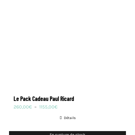
Le Pack Cadeau Paul Ricard
Plage
260,00
€
–
1155,00
€
de
Détails
prix :
260,00€
En rupture de stock