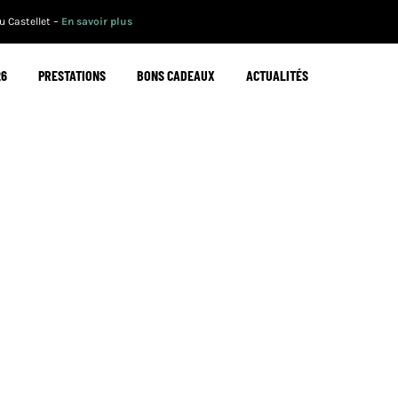
 Castellet –
En savoir plus
26
PRESTATIONS
BONS CADEAUX
ACTUALITÉS
CALENDRIER2025