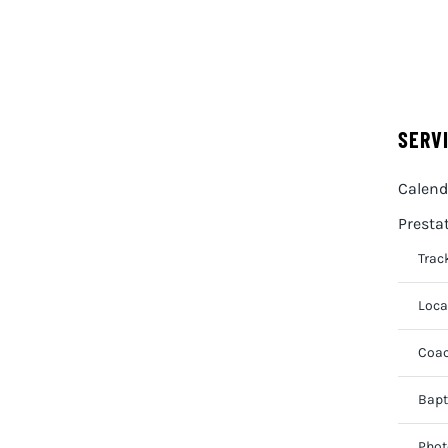
SERV
Calend
Presta
Trac
Loca
Coac
Bapt
Phot