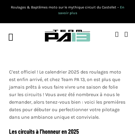
Passer
Roulages & Baptêmes moto sur le mythique circuit du Castellet –
En
au
savoir plus
contenu
Toggle
Navigation
RESERVER
C’est officiel ! Le calendrier 2025 des roulages moto
🗓️ CALENDRIER 2026
est enfin arrivé, et chez Team PA 13, on est plus que
jamais prêts à vous faire vivre une saison de folie
PRESTATIONS
sur les circuits ! Vous avez été nombreux à nous le
BONS CADEAUX
demander, alors tenez-vous bien : voici les premières
dates pour débuter ou perfectionner votre pilotage
ACTUALITES
dans une ambiance unique et conviviale.
Les circuits à l’honneur en 2025