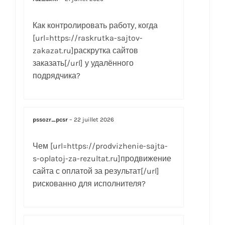
Как контролировать работу, когда
[url=https://raskrutka-sajtov-
zakazat.ru]раскрутка сайтов
заказать[/url] у удалённого
подрядчика?
pssozr_pcsr
–
22 juillet 2026
Чем [url=https://prodvizhenie-sajta-
s-oplatoj-za-rezultat.ru]продвижение
сайта с оплатой за результат[/url]
рискованно для исполнителя?