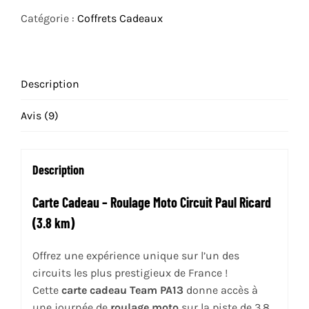
CADEAU
Catégorie :
Coffrets Cadeaux
PAUL
RICARD
Description
Avis (9)
Description
Carte Cadeau – Roulage Moto Circuit Paul Ricard
(3.8 km)
Offrez une expérience unique sur l’un des
circuits les plus prestigieux de France !
Cette
carte cadeau Team PA13
donne accès à
une journée de
roulage moto
sur la piste de 3,8