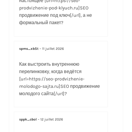
настоящее [url=https://seo-
prodvizhenie-pod-klyuch.ru]SEO
продвижение под ключ[/url], а не
формальный пакет?
spms_xbSt
–
11 juillet 2026
Как выстроить внутреннюю
перелинковку, когда ведётся
[url=https://seo-prodvizhenie-
molodogo-sajta.ru]SEO продвижение
молодого сайта[/url]?
sppk_cbol
–
12 juillet 2026