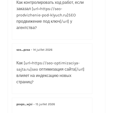
Как контролировать ход работ, если
заказал [url=https://seo-
prodvizhenie-pod-klyuch.ru]SEO
продвижение под ключ[/url] у
агентства?
sos_pzsa
–
14 juillet 2026
Как [url=https://seo-optimizaciya-
sajta.ru]seo оптимизация сайта[/url]
влияет на индексацию новых
страниц?
psvps_wjsi
–
15 juillet 2026