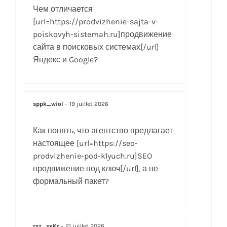
Чем отличается
[url=https://prodvizhenie-sajta-v-
poiskovyh-sistemah.ru]продвижение
сайта в поисковых системах[/url]
Яндекс и Google?
sppk_wiol
–
19 juillet 2026
Как понять, что агентство предлагает
настоящее [url=https://seo-
prodvizhenie-pod-klyuch.ru]SEO
продвижение под ключ[/url], а не
формальный пакет?
rsz_sxKr
–
21 juillet 2026