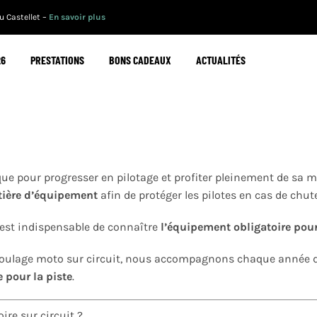
 Castellet –
En savoir plus
26
PRESTATIONS
BONS CADEAUX
ACTUALITÉS
ue pour progresser en pilotage et profiter pleinement de sa m
atière d’équipement
afin de protéger les pilotes en cas de chut
il est indispensable de connaître
l’équipement obligatoire pour
 roulage moto sur circuit, nous accompagnons chaque année d
 pour la piste
.
re sur circuit ?