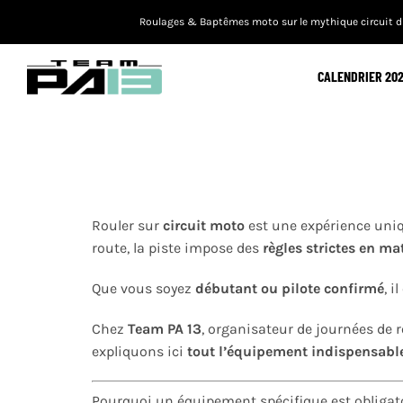
Passer
Roulages & Baptêmes moto sur le mythique circuit du
au
contenu
CALENDRIER 20
Rouler sur
circuit moto
est une expérience uniq
route, la piste impose des
règles strictes en m
Que vous soyez
débutant ou pilote confirmé
, 
Chez
Team PA 13
, organisateur de journées de
expliquons ici
tout l’équipement indispensable
Pourquoi un équipement spécifique est obligatoi